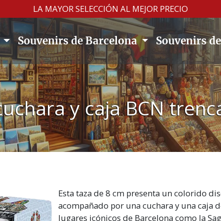
LA MAYOR SELECCIÓN AL MEJOR PRECIO
a
Souvenirs de Barcelona
Souvenirs d
cuchara y caja BCN trenca
Esta taza de 8 cm presenta un colorido di
acompañado por una cuchara y una caja de
lugares icónicos de Barcelona como la Sagr