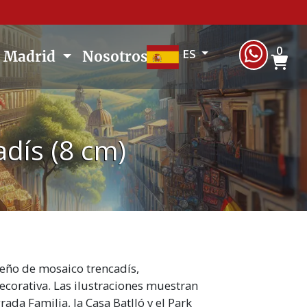
0
ES
e Madrid
Nosotros
dís (8 cm)
seño de mosaico trencadís,
corativa. Las ilustraciones muestran
ada Familia, la Casa Batlló y el Park