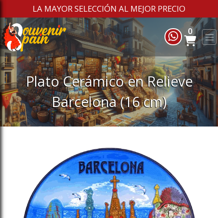
LA MAYOR SELECCIÓN AL MEJOR PRECIO
ose slideout menu.
ose slideout menu.
ose slideout menu.
0
Plato Cerámico en Relieve
Barcelona (16 cm)