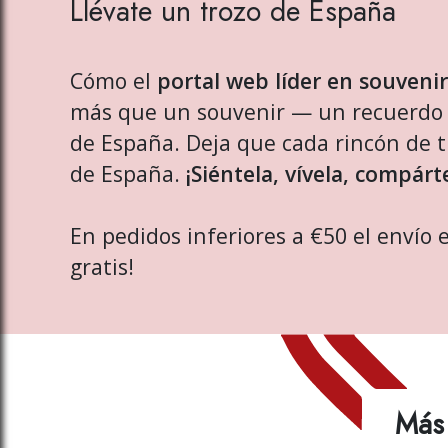
Llévate un trozo de
Barcelona
Madrid
Cómo el
portal web líder en souveni
Mallorca
más que un souvenir — un recuerdo i
de España. Deja que cada rincón de tu
Sevilla
de España.
¡Siéntela, vívela, compá
En pedidos inferiores a €50 el envío e
gratis!
Más 