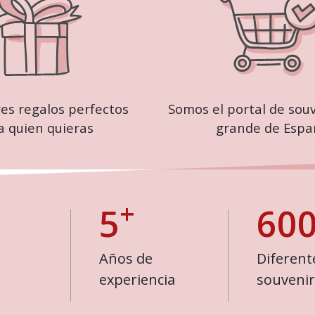
es regalos perfectos
Somos el portal de sou
a quien quieras
grande de Espa
+
5
60
Años de
Diferent
experiencia
souvenir