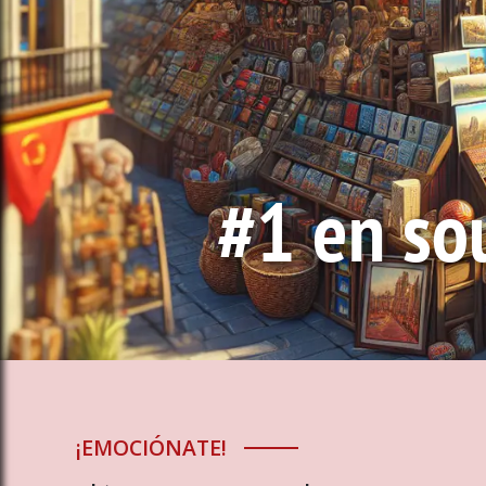
#1 en so
España
¡EMOCIÓNATE!