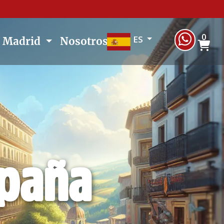
0
ES
e Madrid
Nosotros
spaña